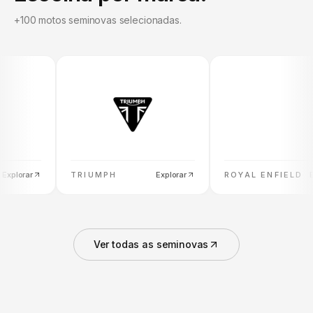
+100 motos seminovas selecionadas.
plorar
TRIUMPH
Explorar
ROYAL ENFIELD
Expl
Ver todas as seminovas