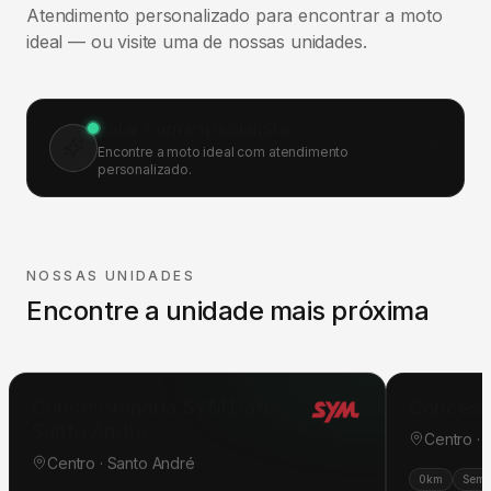
Atendimento personalizado para encontrar a moto
ideal — ou visite uma de nossas unidades.
Falar com especialista
Encontre a moto ideal com atendimento
personalizado.
NOSSAS UNIDADES
Encontre a unidade mais próxima
Concessionária SYM Dafra
Concess
Santo André
Centro ·
Centro · Santo André
0km
Semi
0km
Seminovas
Pós-venda
Oficina