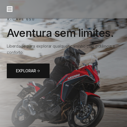
X-CAPE 650
Aventura sem limites.
Liberdade para explorar qualquer caminho com potência e
conforto.
EXPLORAR
02
/
02