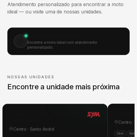
Atendimento personalizado para encontrar a moto
ideal — ou visite uma de nossas unidades.
Falar com especialista
Encontre a moto ideal com atendimento
personalizado.
NOSSAS UNIDADES
Encontre a unidade mais próxima
Concessionária SYM Dafra
Concess
Santo André
Centro ·
Centro · Santo André
0km
Semi
0km
Seminovas
Pós-venda
Oficina