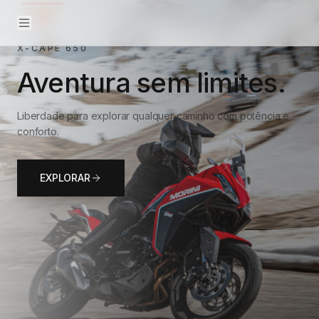
X-CAPE 650
Aventura sem limites.
Liberdade para explorar qualquer caminho com potência e
conforto.
EXPLORAR
01
/
02