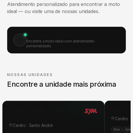
Atendimento personalizado para encontrar a moto
ideal — ou visite uma de nossas unidades.
Falar com especialista
Encontre a moto ideal com atendimento
personalizado.
NOSSAS UNIDADES
Encontre a unidade mais próxima
Concessionária SYM Dafra
Concess
Santo André
Centro ·
Centro · Santo André
0km
Semi
0km
Seminovas
Pós-venda
Oficina