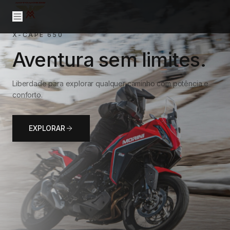
SYM ADX TG 150
Atitude urbana com
alma aventureira.
Aventure-se todos os dias com estilo, força e tecnologia.
EXPLORAR
02
/
02