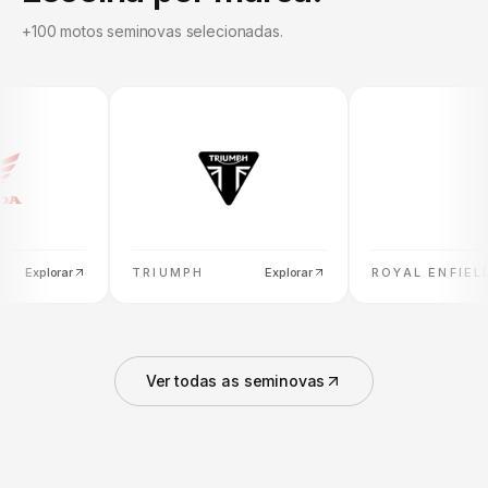
+100 motos seminovas selecionadas.
ar
TRIUMPH
Explorar
ROYAL ENFIELD
Explorar
Ver todas as seminovas