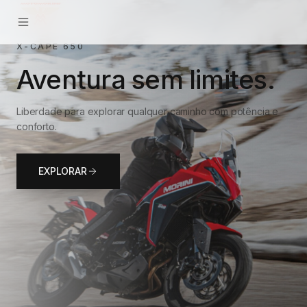
X-CAPE 650
Aventura sem limites.
Liberdade para explorar qualquer caminho com potência e
conforto.
EXPLORAR
01
/
02