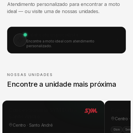
Atendimento personalizado para encontrar a moto
ideal — ou visite uma de nossas unidades.
Falar com especialista
Encontre a moto ideal com atendimento
personalizado.
NOSSAS UNIDADES
Encontre a unidade mais próxima
Concessionária SYM Dafra
Concess
Santo André
Centro ·
Centro · Santo André
0km
Semi
0km
Seminovas
Pós-venda
Oficina