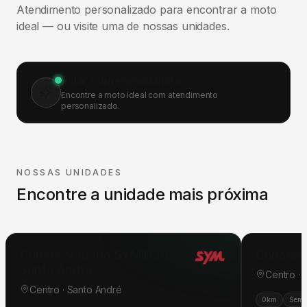
Atendimento personalizado para encontrar a moto
ideal — ou visite uma de nossas unidades.
Falar com especialista
Encontre a moto ideal com atendimento
personalizado.
NOSSAS UNIDADES
Encontre a unidade mais próxima
Concessionária SYM Dafra
Concess
Santo André
Centro ·
Centro · Santo André
0km
Semi
0km
Seminovas
Pós-venda
Oficina