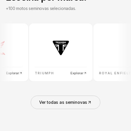
+100 motos seminovas selecionadas.
Explorar
TRIUMPH
Explorar
ROYAL ENFIELD
E
Ver todas as seminovas