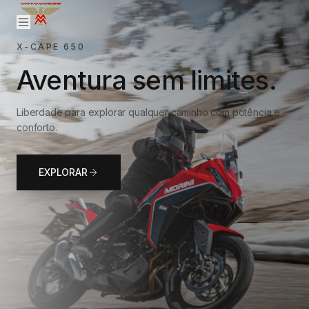
X-CAPE 650
Aventura sem limites.
Liberdade para explorar qualquer caminho com potência e
conforto.
EXPLORAR
01
/
02