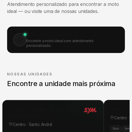
Atendimento personalizado para encontrar a moto
ideal — ou visite uma de nossas unidades.
Falar com especialista
Encontre a moto ideal com atendimento
personalizado.
NOSSAS UNIDADES
Encontre a unidade mais próxima
Concessionária SYM Dafra
Concess
Santo André
Centro ·
Centro · Santo André
0km
Semi
0km
Seminovas
Pós-venda
Oficina