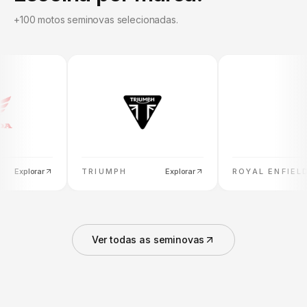
+100 motos seminovas selecionadas.
xplorar
TRIUMPH
Explorar
ROYAL ENFIELD
Ex
Ver todas as seminovas