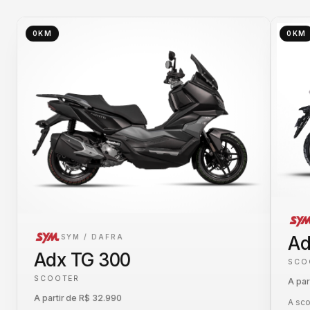
0KM
0KM
Ad
SYM / DAFRA
Adx TG 300
SCO
SCOOTER
A par
A partir de R$ 32.990
A sco