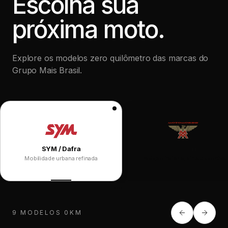
Escolha sua
próxima moto.
Explore os modelos zero quilômetro das marcas do
Grupo Mais Brasil.
SYM / Dafra
Moto Morini
Mobilidade urbana refinada
Tradição italiana, alma esportiva
9 MODELOS 0KM