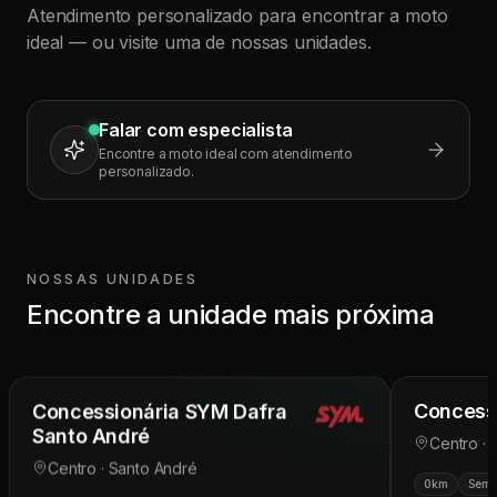
Atendimento personalizado para encontrar a moto
ideal — ou visite uma de nossas unidades.
Falar com especialista
Encontre a moto ideal com atendimento
personalizado.
NOSSAS UNIDADES
Encontre a unidade mais próxima
Concessionária SYM Dafra
Concess
Santo André
Centro ·
Centro · Santo André
0km
Semi
0km
Seminovas
Pós-venda
Oficina