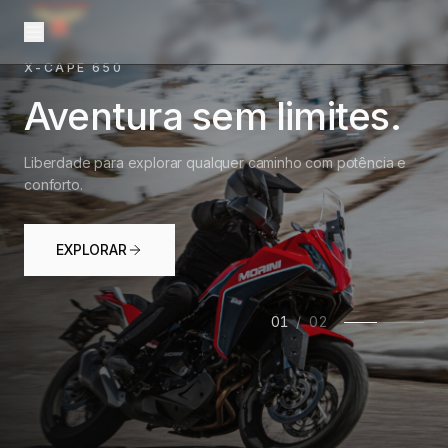
X-CAPE 650
Aventura sem limites.
Liberdade para explorar qualquer caminho com potência e
conforto.
EXPLORAR
01
/
02