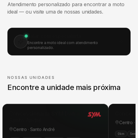
Atendimento personalizado para encontrar a moto
ideal — ou visite uma de nossas unidades.
Falar com especialista
Encontre a moto ideal com atendimento
personalizado.
NOSSAS UNIDADES
Encontre a unidade mais próxima
Concessionária SYM Dafra
Concess
Santo André
Centro ·
Centro · Santo André
0km
Semi
0km
Seminovas
Pós-venda
Oficina