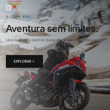
X-CAPE 650
Aventura sem limites.
Liberdade para explorar qualquer caminho com potência e
conforto.
EXPLORAR
01
/
02