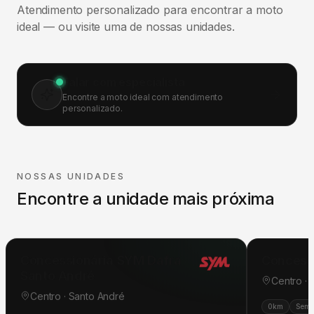
Atendimento personalizado para encontrar a moto
ideal — ou visite uma de nossas unidades.
Falar com especialista
Encontre a moto ideal com atendimento
personalizado.
NOSSAS UNIDADES
Encontre a unidade mais próxima
Concessionária SYM Dafra
Concess
Santo André
Centro ·
Centro · Santo André
0km
Semi
0km
Seminovas
Pós-venda
Oficina