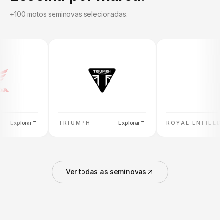
+100 motos seminovas selecionadas.
Explorar
TRIUMPH
Explorar
ROYAL ENFIELD
E
Ver todas as seminovas