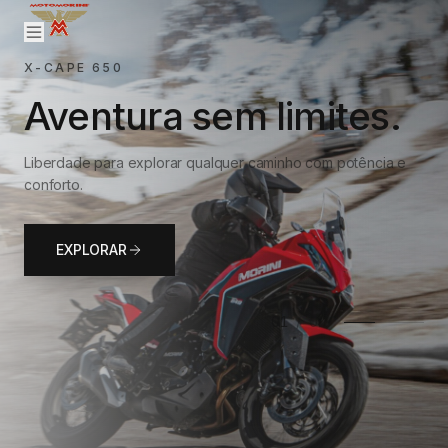
X-CAPE 650
Aventura sem limites.
Liberdade para explorar qualquer caminho com potência e
conforto.
EXPLORAR
01
/
02